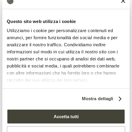
attività prosegue poi alla scoperta degli
invertebrati e della struttura del terreno.
Questo sito web utilizza i cookie
Un’esplorazione continua, dunque, che
Utilizziamo i cookie per personalizzare contenuti ed
rivela un mondo complesso e
annunci, per fornire funzionalità dei social media e per
analizzare il nostro traffico. Condividiamo inoltre
affascinante.
informazioni sul modo in cui utilizza il nostro sito con i
nostri partner che si occupano di analisi dei dati web,
La bioeconomia? È un gioco da
pubblicità e social media, i quali potrebbero combinarle
bambini
con altre informazioni che ha fornito loro o che hanno
raccolto dal suo utilizzo dei loro servizi.
Mostra dettagli
Accetta tutti
“Ricordatevi di trattare la natura