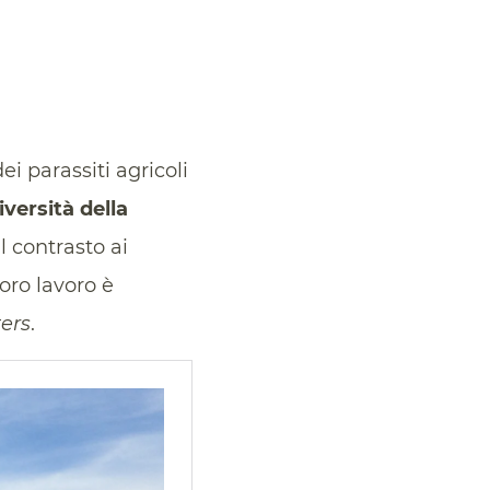
i parassiti agricoli
versità della
 contrasto ai
loro lavoro è
ers
.