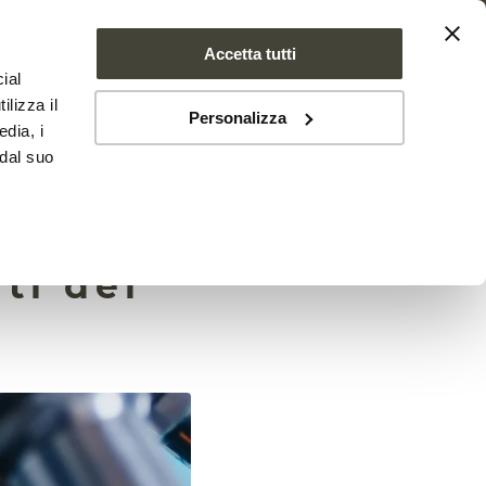
Accetta tutti
ial
SE FARMS
NEWS
CONTATTI
ilizza il
Personalizza
edia, i
 dal suo
’arma
ti del