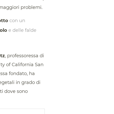
i maggiori problemi.
otto
con un
olo
e delle falde
tz
, professoressa di
y of California San
ssa fondato, ha
egetali in grado di
nti dove sono