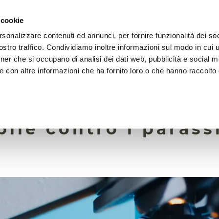
 cookie
rsonalizzare contenuti ed annunci, per fornire funzionalità dei soc
LA FONDAZIONE
ATTIVITÀ
RISORSE
LIGHTHOU
stro traffico. Condividiamo inoltre informazioni sul modo in cui ut
tner che si occupano di analisi dei dati web, pubblicità e social m
e con altre informazioni che ha fornito loro o che hanno raccolto
11 Ottobre 2023
particelle sono un
bile contro i parassi