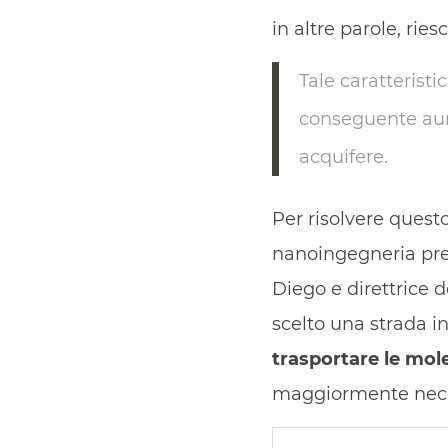
in altre parole, rie
Tale caratterist
conseguente aum
acquifere.
Per risolvere questo
nanoingegneria pres
Diego e direttrice 
scelto una strada in
trasportare le mole
maggiormente nece