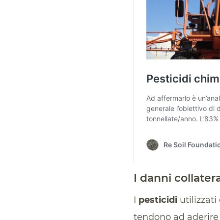
I danni collatera
I
pesticidi
utilizzat
tendono ad aderire a