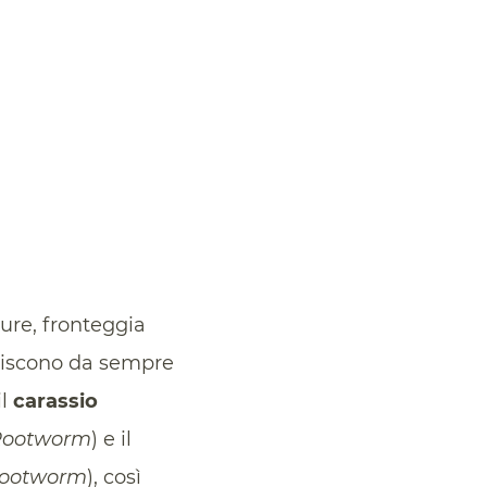
ure, fronteggia
ituiscono da sempre
il
carassio
 Rootworm
) e il
Rootworm
), così