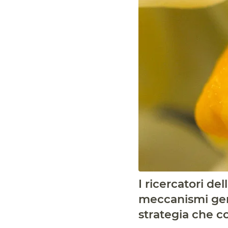
I ricercatori de
meccanismi gene
strategia che co