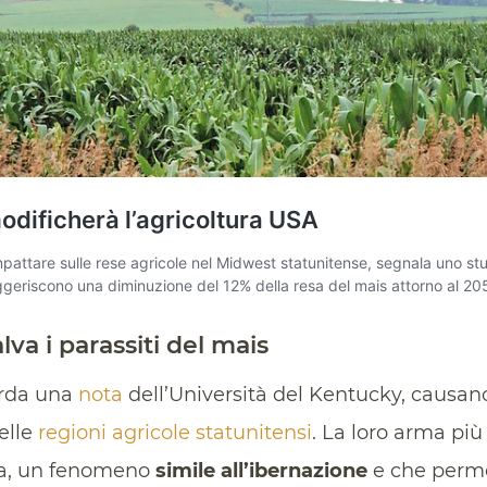
lva i parassiti del mais
orda una
nota
dell’Università del Kentucky, causan
nelle
regioni agricole statunitensi
. La loro arma più
sa, un fenomeno
simile all’ibernazione
e che perme