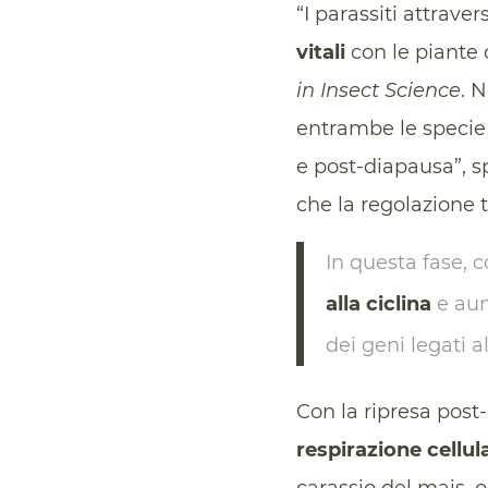
“I parassiti attrav
vitali
con le piante o
in Insect Science
. 
entrambe le specie
e post-diapausa”, sp
che la regolazione 
In questa fase, co
alla ciclina
e aum
dei geni legati 
Con la ripresa post-
respirazione cellul