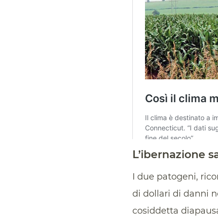
L’ibernazione sa
I due patogeni, ric
di dollari di danni 
cosiddetta diapau