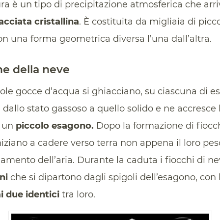
ra è un tipo di precipitazione atmosferica che arri
cciata cristallina
. È costituita da migliaia di picco
n una forma geometrica diversa l’una dall’altra.
he della neve
cole gocce d’acqua si ghiacciano, su ciascuna di e
dallo stato gassoso a quello solido e ne accresce l
e un
piccolo esagono.
Dopo la formazione di fiocchi
niziano a cadere verso terra non appena il loro pes
iamento dell’aria. Durante la caduta i fiocchi di n
ni
che si dipartono dagli spigoli dell’esagono, con 
 due identici
tra loro.