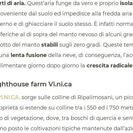
i di aria.
Quest’aria funge da vero e proprio
isol
proveniente dal suolo ed impedisce alla fredda aria
erno e di ghiacciare il suolo stesso. È infatti norm
riche al di sopra del manto nevoso di alcuni gradi
sotto del manto
stabili
sugli zero gradi. Queste te
 una
lenta fusione
della neve, di conseguenza, l’a
limentare giorno dopo giorno la
crescita radicale
ghthouse farm Vi.ni.ca
I.NI.CA.
sorge sulle colline di Ripalimosani, un pic
ietà si estende su colline tra i 550 ed i 750 metri,
 di vegetazione, dove, tra boschi di quercia e sent
o posto le coltivazioni tipiche mantenute dall’azi