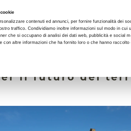
 cookie
rsonalizzare contenuti ed annunci, per fornire funzionalità dei soc
LA FONDAZIONE
ATTIVITÀ
RISORSE
LIGHTHOU
stro traffico. Condividiamo inoltre informazioni sul modo in cui ut
tner che si occupano di analisi dei dati web, pubblicità e social m
e con altre informazioni che ha fornito loro o che hanno raccolto
9 Febbraio 2024
e scompare. Un pro
er il futuro dei ter
i