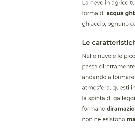
La neve in agricoltu
forma di
acqua ghia
ghiaccio, ognuno co
Le caratteristic
Nelle nuvole le pic
passa direttamente 
andando a formar
atmosfera, questi i
la spinta di gallegg
formano
diramazio
non ne esistono
mai