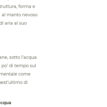
truttura, forma e
dà al manto nevoso
di aria al suo
ane, sotto l’acqua
 po’ di tempo sul
damentale come
uest’ultimo di
acqua