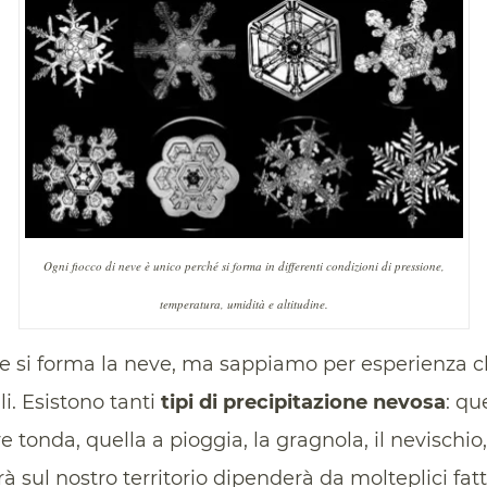
Ogni fiocco di neve è unico perché si forma in differenti condizioni di pressione,
temperatura, umidità e altitudine.
 si forma la neve, ma sappiamo per esperienza ch
i. Esistono tanti
tipi di precipitazione nevosa
: qu
ve tonda, quella a pioggia, la gragnola, il nevischio
rà sul nostro territorio dipenderà da molteplici fatto