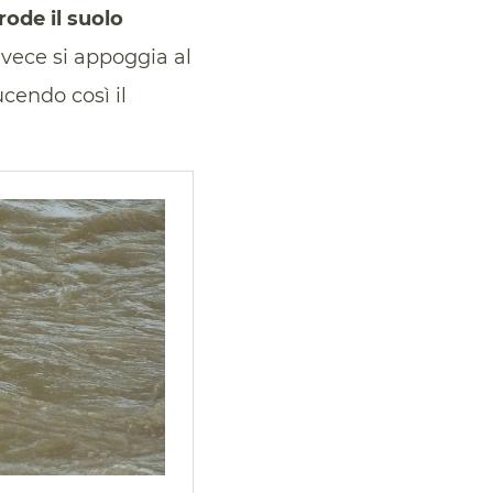
rode il suolo
nvece si appoggia al
cendo così il