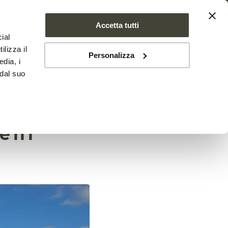
Accetta tutti
ial
SE FARMS
NEWS
CONTATTI
ilizza il
Personalizza
edia, i
 dal suo
blema
reni