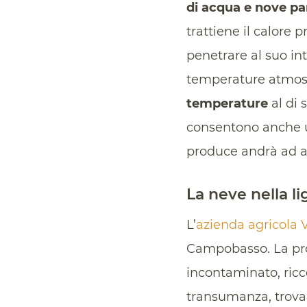
di acqua e nove part
trattiene il calore 
penetrare al suo int
temperature atmosfe
temperature
al di 
consentono anche
produce andrà ad a
La neve nella li
L’
azienda agricola V
Campobasso. La propr
incontaminato, ricco
transumanza, trovan