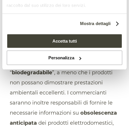
Altri effetti della direttiva Green
raccolto dal suo utilizzo dei loro servizi.
Claims
Le nuove regole della direttiva Green
Mostra dettagli
Claims contro il greenwashing
vietano
Accetta tutti
l’uso di
frasi generiche
come “
green
”,
“
amico della natura
”, “efficiente dal
Personalizza
punto di vista energetico” e
“
biodegradabile
”, a meno che i prodotti
non possano dimostrare prestazioni
ambientali eccellenti. I commercianti
saranno inoltre responsabili di fornire le
necessarie informazioni su
obsolescenza
anticipata
dei prodotti elettrodomestici,