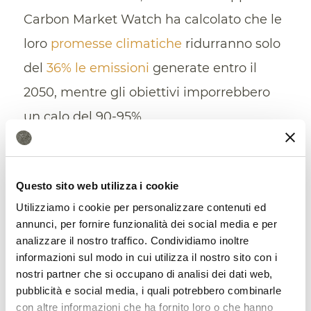
Carbon Market Watch ha calcolato che le
loro
promesse climatiche
ridurranno solo
del
36% le emissioni
generate entro il
2050, mentre gli obiettivi imporrebbero
un calo del 90-95%.
Quasi tutte le strategie si basano su
progetti di
carbon offsetting
, cioè di
Questo sito web utilizza i cookie
compensazione delle emissioni di gas
Utilizziamo i cookie per personalizzare contenuti ed
serra, che però non hanno gli stessi
annunci, per fornire funzionalità dei social media e per
analizzare il nostro traffico. Condividiamo inoltre
benefici climatici di azioni di riduzione di
informazioni sul modo in cui utilizza il nostro sito con i
gas serra.
nostri partner che si occupano di analisi dei dati web,
pubblicità e social media, i quali potrebbero combinarle
con altre informazioni che ha fornito loro o che hanno