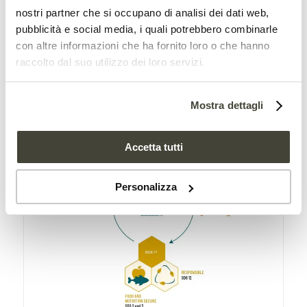
climatica oltre a fissare impegni per
nostri partner che si occupano di analisi dei dati web,
ridurre l’inquinamento da azoto e lo
pubblicità e social media, i quali potrebbero combinarle
con altre informazioni che ha fornito loro o che hanno
spreco alimentare. In questo contesto ad
raccolto dal suo utilizzo dei loro servizi.
assumere un ruolo chiave è la
bioeconomia circolare.
Mostra dettagli
Accetta tutti
Personalizza