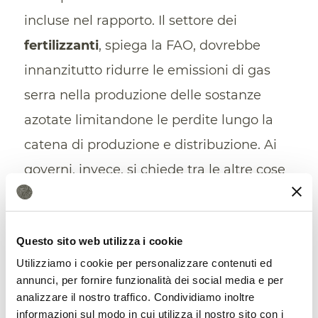
incluse nel rapporto. Il settore dei
fertilizzanti
, spiega la FAO, dovrebbe
innanzitutto ridurre le emissioni di gas
serra nella produzione delle sostanze
azotate limitandone le perdite lungo la
catena di produzione e distribuzione. Ai
governi, invece, si chiede tra le altre cose
di promuovere la fissazione biologica
dell’azoto attraverso le buone pratiche
Questo sito web utilizza i cookie
agricole, incentivare l’uso di
fertilizzanti
Utilizziamo i cookie per personalizzare contenuti ed
organici
, integrare la gestione sostenibile
annunci, per fornire funzionalità dei social media e per
dell’azoto nelle azioni di mitigazione
analizzare il nostro traffico. Condividiamo inoltre
informazioni sul modo in cui utilizza il nostro sito con i