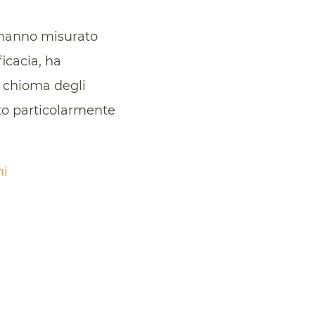
i hanno misurato
icacia, ha
a chioma degli
tto particolarmente
ni