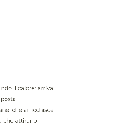
do il calore: arriva
sposta
ane, che arricchisce
à che attirano