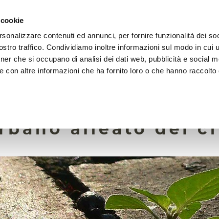
 cookie
rsonalizzare contenuti ed annunci, per fornire funzionalità dei soc
LA FONDAZIONE
ATTIVITÀ
RISORSE
LIGHTHOU
stro traffico. Condividiamo inoltre informazioni sul modo in cui ut
tner che si occupano di analisi dei dati web, pubblicità e social m
e con altre informazioni che ha fornito loro o che hanno raccolto
18 Maggio 2022
nsiline agli alberi: 
rbano alleato del c