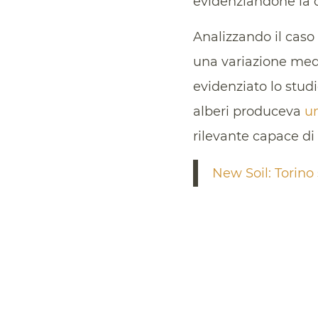
evidenziandone la c
Analizzando il caso 
una variazione medi
evidenziato lo stud
alberi produceva
un
rilevante capace di
New Soil: Torino