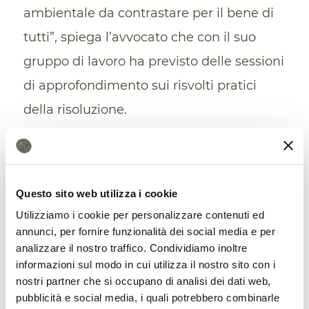
ambientale da contrastare per il bene di
tutti”, spiega l’avvocato che con il suo
gruppo di lavoro ha previsto delle sessioni
di approfondimento sui risvolti pratici
della risoluzione.
Una spinta per l’approvazione del
crimine di ecocidio?
Questo sito web utilizza i cookie
Secondo gli esperti affermare
Utilizziamo i cookie per personalizzare contenuti ed
semplicemente il diritto a un ambiente
annunci, per fornire funzionalità dei social media e per
sano non è sufficiente. Gli Stati devono
analizzare il nostro traffico. Condividiamo inoltre
informazioni sul modo in cui utilizza il nostro sito con i
attuare i loro impegni internazionali e
nostri partner che si occupano di analisi dei dati web,
intensificare i loro sforzi. “Cosa li
pubblicità e social media, i quali potrebbero combinarle