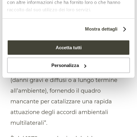
con altre informazioni che ha fornito loro o che hanno
incentiverà a farlo? Non possiamo contare
raccolto dal suo utilizzo dei loro servizi.
solo sulla buona volontà e sull’ambizione”,
dice a Materia Rinnovabile
Jojo Mehta,
Mostra dettagli
Co-Founder & Executive Director di
Stop
Ecocide
International e Chair di Stop
Accetta tutti
Ecocide Foundation. “Il prossimo passo
Personalizza
logico è quello di criminalizzare l’ecocidio
(danni gravi e diffusi o a lungo termine
all’ambiente), fornendo il quadro
mancante per catalizzare una rapida
attuazione degli accordi ambientali
multilaterali”.