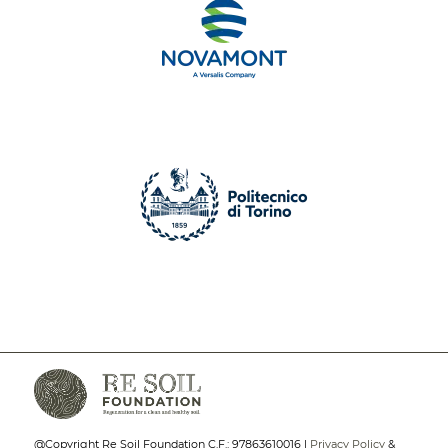
@Copyright Re Soil Foundation C.F.: 97863610016 |
Privacy Policy
&