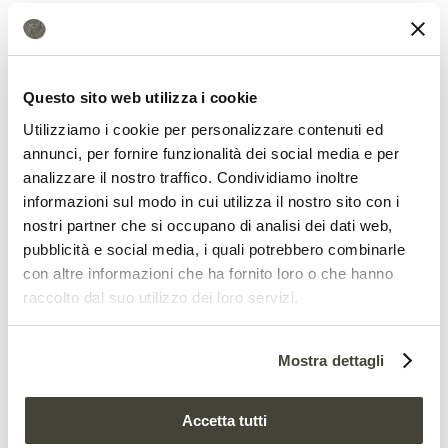
minuscole sacche di liquido intrappolate
nel ghiaccio. In questi microambienti le
concentrazioni saline possono aumentare
Questo sito web utilizza i cookie
fino a 500 volte
rispetto alle condizioni
Utilizziamo i cookie per personalizzare contenuti ed
iniziali, accelerando enormemente le
annunci, per fornire funzionalità dei social media e per
analizzare il nostro traffico. Condividiamo inoltre
reazioni chimiche. Le quali, nota ancora la
informazioni sul modo in cui utilizza il nostro sito con i
ricerca, possono proseguire anche a
nostri partner che si occupano di analisi dei dati web,
pubblicità e social media, i quali potrebbero combinarle
temperature molto basse.
con altre informazioni che ha fornito loro o che hanno
raccolto dal suo utilizzo dei loro servizi.
Mostra dettagli
Accetta tutti