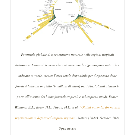
Potenziale globale di rigenerazione naturale nelle regioni tropicali
disboscate. L’area di terreno che può sostenere la rigenerazione naturale è
indicata in verde, mentre l’area totale disponibile per il ripristino delle
foreste è indicata in giallo (in milioni di ettari) per i Paesi situati almeno in
parte all’interno dei biomi forestali tropicali e subtropicali umidi. Fonte:
Williams, B.A., Beyer, H.L., Fagan, M.E. et al.
“Global potential for natural
regeneration in deforested tropical regions”
.
Nature
(2024), October. 2024
Open access