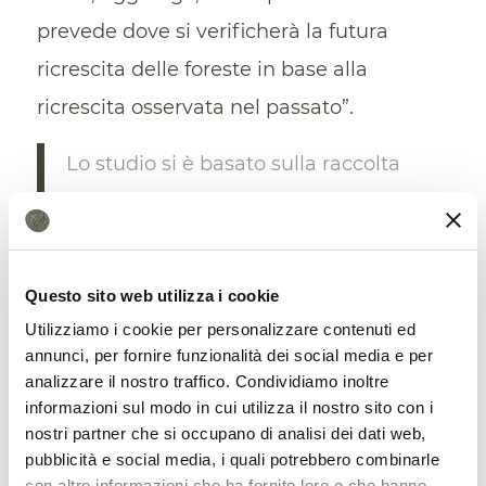
prevede dove si verificherà la futura
ricrescita delle foreste in base alla
ricrescita osservata nel passato”.
Lo studio si è basato sulla raccolta
di dati globali che descrivono fattori
come la
qualità del suolo
, la
pendenza, la densità di strade e di
Questo sito web utilizza i cookie
popolazione, la ricchezza locale, la
Utilizziamo i cookie per personalizzare contenuti ed
annunci, per fornire funzionalità dei social media e per
distanza dai centri urbani e dalle
analizzare il nostro traffico. Condividiamo inoltre
informazioni sul modo in cui utilizza il nostro sito con i
foreste sane, e altro ancora.
nostri partner che si occupano di analisi dei dati web,
pubblicità e social media, i quali potrebbero combinarle
Gli autori hanno rilevato che i fattori più
con altre informazioni che ha fornito loro o che hanno