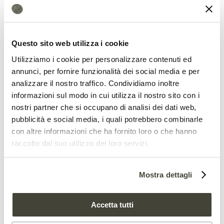
attese.
Deforestazione: senza la politica, gli
Questo sito web utilizza i cookie
Utilizziamo i cookie per personalizzare contenuti ed
impegni delle imprese sulla soia
annunci, per fornire funzionalità dei social media e per
non bastano
analizzare il nostro traffico. Condividiamo inoltre
informazioni sul modo in cui utilizza il nostro sito con i
nostri partner che si occupano di analisi dei dati web,
pubblicità e social media, i quali potrebbero combinarle
con altre informazioni che ha fornito loro o che hanno
raccolto dal suo utilizzo dei loro servizi.
La deforestazione illegale non ha
risentito delle chiusure
Mostra dettagli
Secondo
Janelle Sylvester
, ricercatrice
Accetta tutti
dell’Alliance e co-autrice dello studio, i