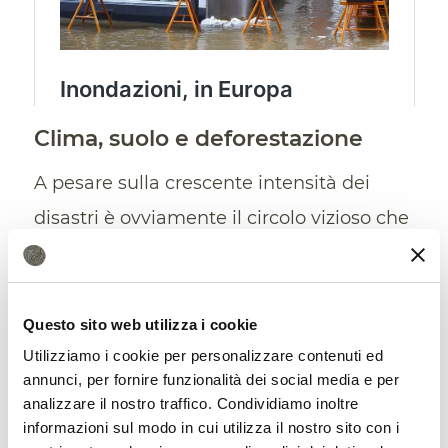
Clima, suolo e deforestazione
A pesare sulla crescente intensità dei
disastri è ovviamente il circolo vizioso che
coinvolge tutti quei fenomeni che
concorrono al cambiamento climatico,
inclusi ovviamente il degrado del suolo e
Questo sito web utilizza i cookie
la
deforestazione
. Un esempio evidente
Utilizziamo i cookie per personalizzare contenuti ed
annunci, per fornire funzionalità dei social media e per
viene dall’America Latina dove il livello
analizzare il nostro traffico. Condividiamo inoltre
del fiume Paraná, che si estende per
informazioni sul modo in cui utilizza il nostro sito con i