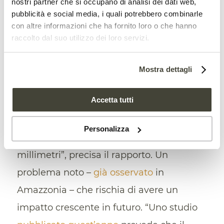
nostri partner che si occupano di analisi dei dati web,
quasi 5.000 chilometri attraversando
pubblicità e social media, i quali potrebbero combinarle
Paraguay, Brasile e Argentina, ha toccato
con altre informazioni che ha fornito loro o che hanno
raccolto dal suo utilizzo dei loro servizi.
il punto più basso degli ultimi 77 anni.
“I bassi livelli sono associati alla riduzione
Mostra dettagli
delle precipitazioni nei quattro Stati che
Accetta tutti
circondano la cima del Paranà che
si
sono dimezzate
dagli anni ’90 quando
Personalizza
registravano una media giornaliera di 160
millimetri”, precisa il rapporto. Un
problema noto –
già osservato
in
Amazzonia – che rischia di avere un
impatto crescente in futuro. “Uno studio