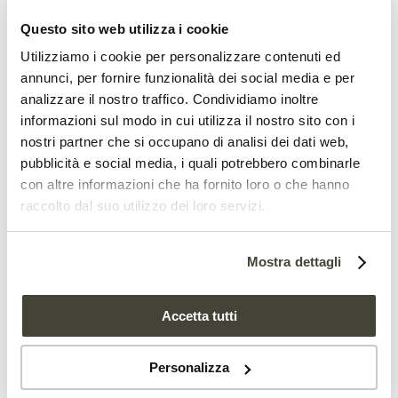
I pesticidi sono particolarmente
Questo sito web utilizza i cookie
persistenti
Utilizziamo i cookie per personalizzare contenuti ed
Uno degli aspetti che suscita particolare
annunci, per fornire funzionalità dei social media e per
analizzare il nostro traffico. Condividiamo inoltre
preoccupazione tra gli scienziati è la
informazioni sul modo in cui utilizza il nostro sito con i
presenza dei cinque neonicotinoidi
nostri partner che si occupano di analisi dei dati web,
pubblicità e social media, i quali potrebbero combinarle
esaminati nel polline dei bombi ma non
con altre informazioni che ha fornito loro o che hanno
in quello delle colture. “Alcuni di questi
raccolto dal suo utilizzo dei loro servizi.
pesticidi, noti per essere particolarmente
tossici, non vengono applicati nei campi
Mostra dettagli
campionati da almeno tre anni”, ha
Accetta tutti
dichiarato
Elena Zioga
, dottoranda presso
la School of Natural Sciences del Trinity
Personalizza
College e co-autrice dello studio.