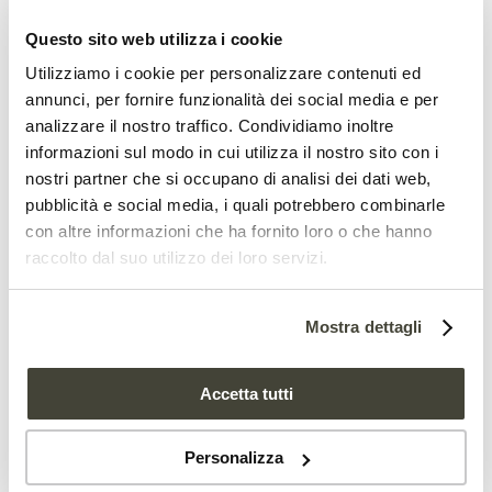
Questo sito web utilizza i cookie
Il team di ricerca raccomanda inoltre alle
Utilizziamo i cookie per personalizzare contenuti ed
autorità locali di sviluppare una
annunci, per fornire funzionalità dei social media e per
analizzare il nostro traffico. Condividiamo inoltre
panoramica sistematica dei propri alberi.
informazioni sul modo in cui utilizza il nostro sito con i
Sarebbe importante – sottolineano gli
nostri partner che si occupano di analisi dei dati web,
pubblicità e social media, i quali potrebbero combinarle
autori di CityTree – poter contare su un
con altre informazioni che ha fornito loro o che hanno
“catasto degli alberi urbani”
. In questo
raccolto dal suo utilizzo dei loro servizi.
modo, le città potrebbero stabilire
programmi con obiettivi e misure
Mostra dettagli
concrete per un adattamento ottimale
Accetta tutti
alle sfide del cambiamento climatico.
Il team tedesco sta attualmente
Personalizza