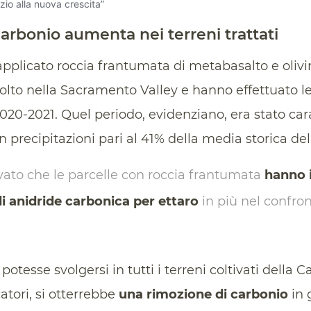
carbonio aumenta nei terreni trattati
applicato roccia frantumata di metabasalto e olivin
lto nella Sacramento Valley e hanno effettuato le
2020-2021. Quel periodo, evidenziano, era stato car
on precipitazioni pari al 41% della media storica del
evato che le parcelle con roccia frantumata
hanno 
di anidride carbonica per ettaro
in più nel confron
tesse svolgersi in tutti i terreni coltivati della Ca
catori, si otterrebbe
una rimozione di carbonio
in 