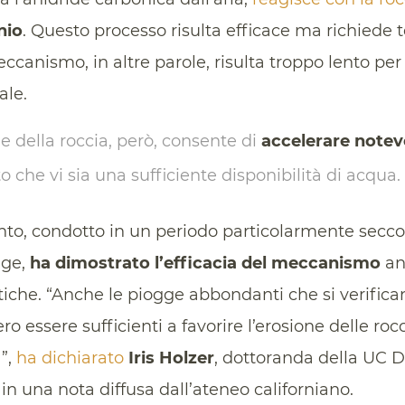
nio
. Questo processo risulta efficace ma richiede 
meccanismo, in altre parole, risulta troppo lento pe
ale.
 della roccia, però, consente di
accelerare notev
to che vi sia una sufficiente disponibilità di acqua.
to, condotto in un periodo particolarmente secco 
gge,
ha dimostrato l’efficacia del meccanismo
an
che. “Anche le piogge abbondanti che si verifican
o essere sufficienti a favorire l’erosione delle ro
a”,
ha dichiarato
Iris Holzer
, dottoranda della UC D
 in una nota diffusa dall’ateneo californiano.