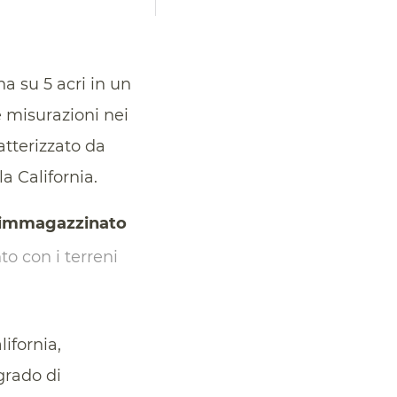
a su 5 acri in un
 misurazioni nei
atterizzato da
la California.
immagazzinato
to con i terreni
lifornia,
grado di