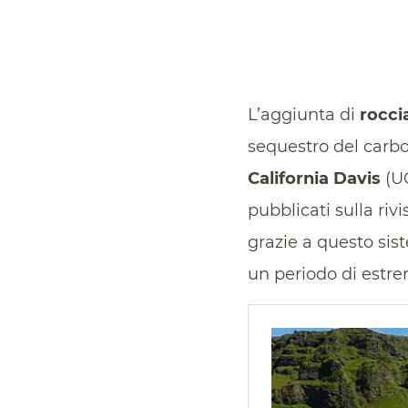
L’aggiunta di
rocci
sequestro del carb
California Davis
(UC
pubblicati sulla riv
grazie a questo sis
un periodo di estre