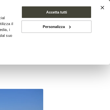
Accetta tutti
ial
SE FARMS
NEWS
CONTATTI
ilizza il
Personalizza
edia, i
 dal suo
mata