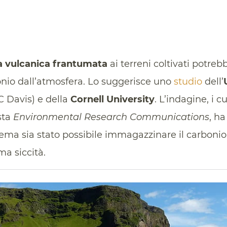
a vulcanica frantumata
ai terreni coltivati potrebb
onio dall’atmosfera. Lo suggerisce uno
studio
dell’
 Davis) e della
Cornell University
. L’indagine, i cu
ista
Environmental Research Communications
, h
tema sia stato possibile immagazzinare il carbonio
ma siccità.