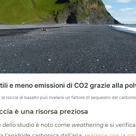
ccia è una risorsa preziosa
se dello studio è noto come
weathering
e si verifi
 l’anidride carbonica dall’aria,
reagisce con la roc