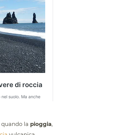
ca quando la
pioggia
,
cia
vulcanica