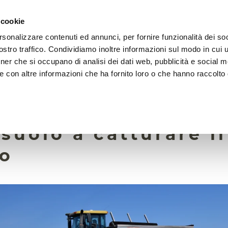
 cookie
rsonalizzare contenuti ed annunci, per fornire funzionalità dei soc
LA FONDAZIONE
ATTIVITÀ
RISORSE
LIGHTHOU
stro traffico. Condividiamo inoltre informazioni sul modo in cui ut
tner che si occupano di analisi dei dati web, pubblicità e social m
e con altre informazioni che ha fornito loro o che hanno raccolto
16 Novembre 2023
ia vulcanica frantu
 suolo a catturare il
io