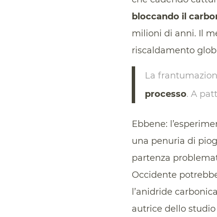
bloccando il carbo
milioni di anni. Il 
riscaldamento glob
La frantumazione
processo
. A pat
Ebbene: l’esperimen
una penuria di pio
partenza problemati
Occidente potrebber
l’anidride carbonic
autrice dello studio