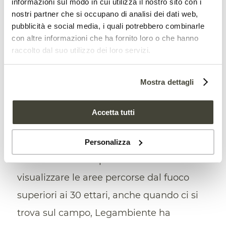
informazioni sul modo in cui utilizza il nostro sito con i
Comuni, corrispondenti al 16,39% dei
nostri partner che si occupano di analisi dei dati web,
comuni italiani, distribuiti in 19 tra Regioni
pubblicità e social media, i quali potrebbero combinarle
con altre informazioni che ha fornito loro o che hanno
e Province autonome. In questi Comuni
raccolto dal suo utilizzo dei loro servizi.
più di qualcosa non ha funzionato nelle
azioni di prevenzione e lotta attiva agli
Mostra dettagli
incendi.
Accetta tutti
Un’app per segnalare le aree
incendiate
Personalizza
Per dare a tutti la possibilità di
visualizzare le aree percorse dal fuoco
superiori ai 30 ettari, anche quando ci si
trova sul campo, Legambiente ha