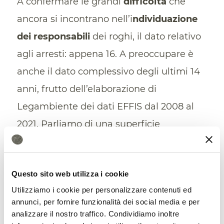
A confermare le grandi
difficoltà
che
ancora si incontrano nell’i
ndividuazione
dei responsabili
dei roghi, il dato relativo
agli arresti: appena 16. A preoccupare è
anche il dato complessivo degli ultimi 14
anni, frutto dell’elaborazione di
Legambiente dei dati EFFIS dal 2008 al
2021. Parliamo di una superficie
complessiva di territorio incenerito, a
causa di ben
5.298 incendi,
di oltre
Questo sito web utilizza i cookie
723.924 ettari,
un’area grande
quasi
Utilizziamo i cookie per personalizzare contenuti ed
quanto l’intera
regione Umbria
che ha
annunci, per fornire funzionalità dei social media e per
interessato il territorio di almeno 1.296
analizzare il nostro traffico. Condividiamo inoltre