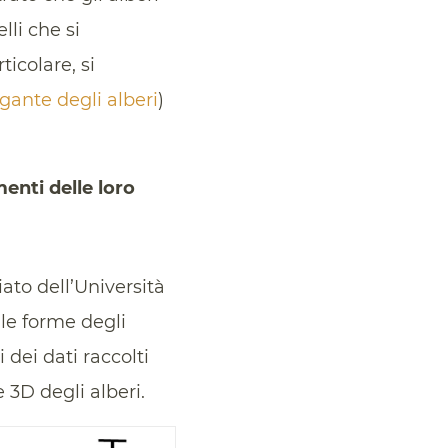
li che si
rticolare, si
igante degli alberi
)
enti delle loro
iato dell’Università
lle forme degli
i dei dati raccolti
 3D degli alberi.