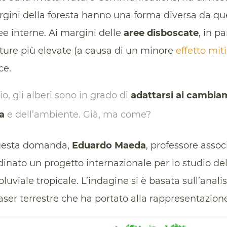
gini della foresta hanno una forma diversa da quel
ee interne. Ai margini delle
aree disboscate
, in pa
ture più elevate (a causa di un minore
effetto mit
ce.
o, gli alberi sono in grado di
adattarsi ai cambiam
ta
e dell’ambiente. Già, ma come?
questa domanda,
Eduardo Maeda
, professore assoc
rdinato un progetto internazionale per lo studio de
pluviale tropicale. L’indagine si è basata sull’analis
aser terrestre che ha portato alla rappresentazione