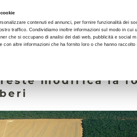
 cookie
rsonalizzare contenuti ed annunci, per fornire funzionalità dei soc
LA FONDAZIONE
ATTIVITÀ
RISORSE
LIGHTHOU
stro traffico. Condividiamo inoltre informazioni sul modo in cui ut
tner che si occupano di analisi dei dati web, pubblicità e social m
e con altre informazioni che ha fornito loro o che hanno raccolto
20 Dicembre 2023
zonia la framment
oreste modifica la 
lberi