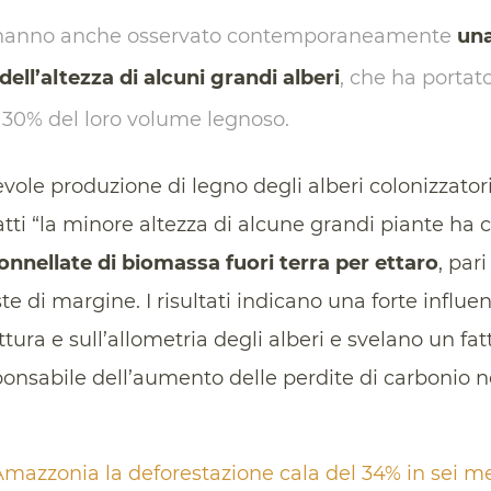
ò, hanno anche osservato contemporaneamente
una
ell’altezza di alcuni grandi alberi
, che ha portat
 30% del loro volume legnoso.
vole produzione di legno degli alberi colonizzator
 fatti “la minore altezza di alcune grandi piante h
tonnellate di biomassa fuori terra per ettaro
, pari
te di margine. I risultati indicano una forte influen
ttura e sull’allometria degli alberi e svelano un fa
nsabile dell’aumento delle perdite di carbonio n
 Amazzonia la deforestazione cala del 34% in sei m