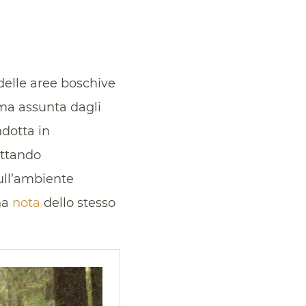
delle aree boschive
orma assunta dagli
ndotta in
ettando
ull’ambiente
na
nota
dello stesso