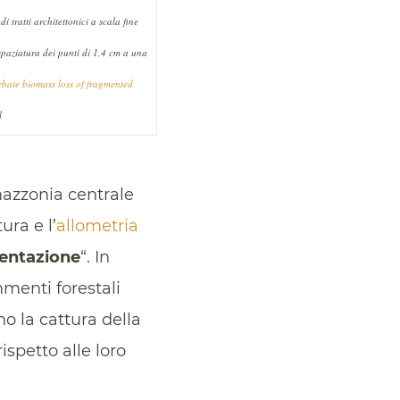
 tratti architettonici a scala fine
 spaziatura dei punti di 1,4 cm a una
erbate biomass loss of fragmented
l
Amazzonia centrale
ura e l’
allometria
entazione
“. In
mmenti forestali
o la cattura della
ispetto alle loro