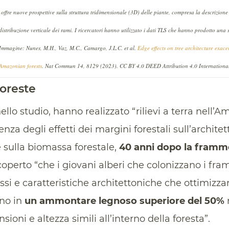
 offre nuove prospettive sulla struttura tridimensionale (3D) delle piante, compresa la descrizione di
distribuzione verticale dei rami. I ricercatori hanno utilizzato i dati TLS che hanno prodotto una
 Immagine: Nunes, M.H., Vaz, M.C., Camargo, J.L.C. et al.
Edge effects on tree architecture exac
Amazonian forests
. Nat Commun 14, 8129 (2023). CC BY 4.0 DEED Attribution 4.0 Internationa
foreste
 nello studio, hanno realizzato “rilievi a terra nell’
enza degli effetti dei margini forestali sull’architett
é sulla biomassa forestale,
40 anni dopo la framm
operto “che i giovani alberi che colonizzano i fra
si e caratteristiche architettoniche che ottimizzan
no in
un ammontare legnoso superiore del 50%
r
sioni e altezza simili all’interno della foresta”.