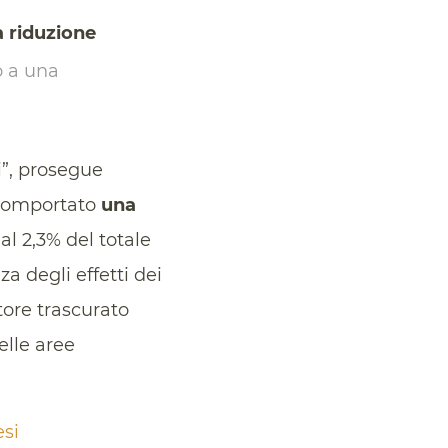
 riduzione
o a una
i”, prosegue
a comportato
una
 al 2,3% del totale
za degli effetti dei
ttore trascurato
elle aree
esi