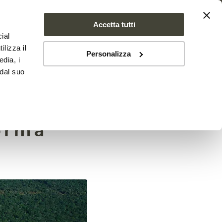
Accetta tutti
ial
SE FARMS
NEWS
CONTATTI
ilizza il
Personalizza
edia, i
 dal suo
azione
forma