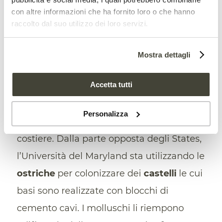
catastrofici. FONTE: FAO, 2023.
con altre informazioni che ha fornito loro o che hanno
raccolto dal suo utilizzo dei loro servizi.
Lontre ma non solo…
Le lontre di mare non sono l’unico
Mostra dettagli
animale che gli scienziati propongono di
Accetta tutti
utilizzare per tenere sotto controllo o
quantomeno rallentare il pericoloso
Personalizza
fenomeno dell’erosione delle fasce
costiere. Dalla parte opposta degli States,
l’Università del Maryland sta utilizzando le
ostriche
per colonizzare dei
castelli
le cui
basi sono realizzate con blocchi di
cemento cavi. I molluschi li riempono