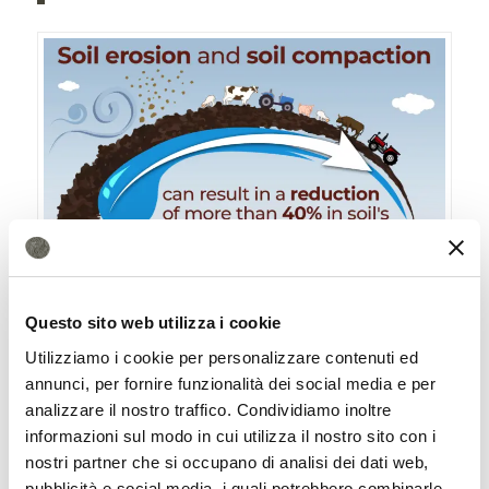
Questo sito web utilizza i cookie
Utilizziamo i cookie per personalizzare contenuti ed
annunci, per fornire funzionalità dei social media e per
analizzare il nostro traffico. Condividiamo inoltre
informazioni sul modo in cui utilizza il nostro sito con i
nostri partner che si occupano di analisi dei dati web,
Il legame tra erosione, compattazione del suolo e l’aumento degli eventi
pubblicità e social media, i quali potrebbero combinarle