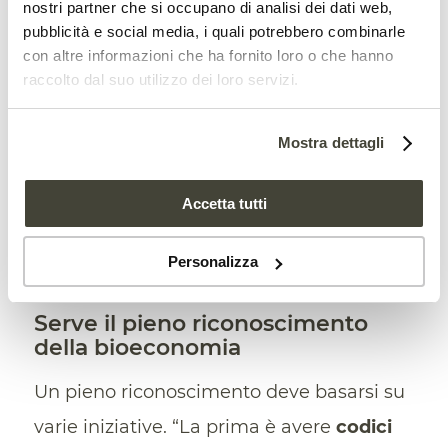
standard di tutti gli altri”, spiega la
nostri partner che si occupano di analisi dei dati web,
pubblicità e social media, i quali potrebbero combinarle
presidente di Spring.
con altre informazioni che ha fornito loro o che hanno
raccolto dal suo utilizzo dei loro servizi.
Mostra dettagli
Accetta tutti
Personalizza
Serve il pieno riconoscimento
della bioeconomia
Un pieno riconoscimento deve basarsi su
varie iniziative. “La prima è avere
codici