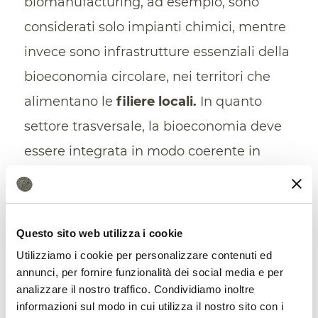
biomanufacturing, ad esempio, sono
considerati solo impianti chimici, mentre
invece sono infrastrutture essenziali della
bioeconomia circolare, nei territori che
alimentano le
filiere locali.
In quanto
settore trasversale, la bioeconomia deve
essere integrata in modo coerente in
tutte le normative, direttive e strategie,
mentre il suo contributo sostanziale al
raggiungimento degli obiettivi in materia
Questo sito web utilizza i cookie
di clima e rifiuti deve essere riconosciuto
Utilizziamo i cookie per personalizzare contenuti ed
annunci, per fornire funzionalità dei social media e per
e incentivato, garantendo che i materiali
analizzare il nostro traffico. Condividiamo inoltre
di origine biologica rispettino gli stessi
informazioni sul modo in cui utilizza il nostro sito con i