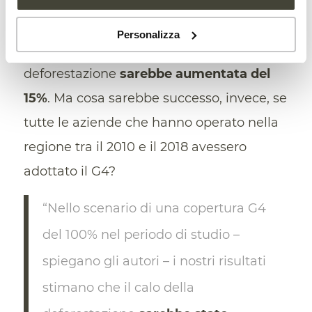
autori hanno così calcolato l’impatto delle
politiche di tutela da parte delle aziende
Personalizza
verificando ad esempio che senza il G4 la
deforestazione
sarebbe aumentata del
15%
. Ma cosa sarebbe successo, invece, se
tutte le aziende che hanno operato nella
regione tra il 2010 e il 2018 avessero
adottato il G4?
“Nello scenario di una copertura G4
del 100% nel periodo di studio –
spiegano gli autori – i nostri risultati
stimano che il calo della