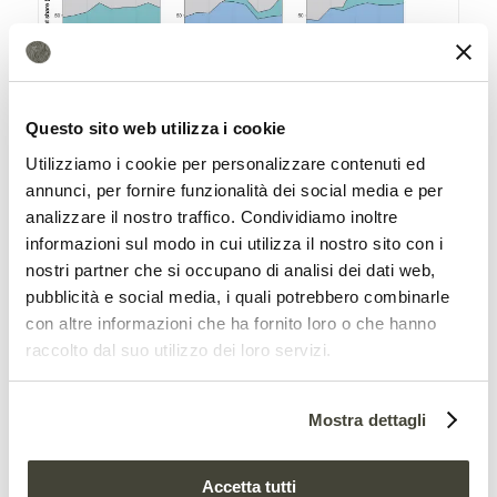
(a) Quota di mercato totale delle imprese G4, TAC e non ZDC (Zero
Questo sito web utilizza i cookie
Deforestation Commitment) nel periodo e nella regione di studio; (b) quota
Utilizziamo i cookie per personalizzare contenuti ed
di mercato totale vs vendite ed esportazioni; (c) (d) (e) quota di mercato
annunci, per fornire funzionalità dei social media e per
analizzare il nostro traffico. Condividiamo inoltre
totale delle imprese G4, TAC e non ZDC negli Stati di Pará, Rondônia e Mato
informazioni sul modo in cui utilizza il nostro sito con i
Grosso. Fonte:
Levy et al
., “Deforestation in the Brazilian Amazon could be
nostri partner che si occupano di analisi dei dati web,
halved by scaling up the implementation of zero-deforestation cattle
pubblicità e social media, i quali potrebbero combinarle
con altre informazioni che ha fornito loro o che hanno
commitments”, 2023 Attribution 4.0 International (CC BY 4.0)
raccolto dal suo utilizzo dei loro servizi.
La deforestazione si può
dimezzare
Mostra dettagli
Elaborando i modelli matematici, gli
Accetta tutti