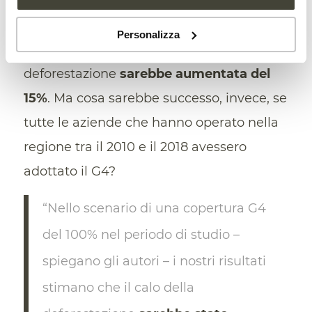
autori hanno così calcolato l’impatto delle
politiche di tutela da parte delle aziende
Personalizza
verificando ad esempio che senza il G4 la
deforestazione
sarebbe aumentata del
15%
. Ma cosa sarebbe successo, invece, se
tutte le aziende che hanno operato nella
regione tra il 2010 e il 2018 avessero
adottato il G4?
“Nello scenario di una copertura G4
del 100% nel periodo di studio –
spiegano gli autori – i nostri risultati
stimano che il calo della