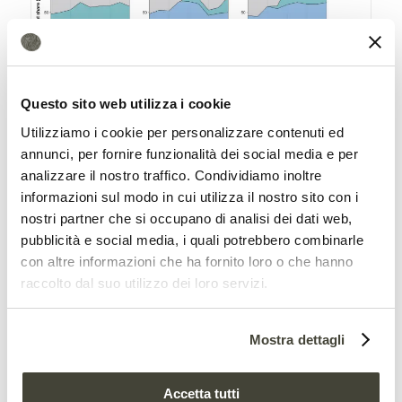
(a) Quota di mercato totale delle imprese G4, TAC e non ZDC (Zero
Questo sito web utilizza i cookie
Deforestation Commitment) nel periodo e nella regione di studio; (b) quota
Utilizziamo i cookie per personalizzare contenuti ed
di mercato totale vs vendite ed esportazioni; (c) (d) (e) quota di mercato
annunci, per fornire funzionalità dei social media e per
analizzare il nostro traffico. Condividiamo inoltre
totale delle imprese G4, TAC e non ZDC negli Stati di Pará, Rondônia e Mato
informazioni sul modo in cui utilizza il nostro sito con i
Grosso. Fonte:
Levy et al
., “Deforestation in the Brazilian Amazon could be
nostri partner che si occupano di analisi dei dati web,
halved by scaling up the implementation of zero-deforestation cattle
pubblicità e social media, i quali potrebbero combinarle
con altre informazioni che ha fornito loro o che hanno
commitments”, 2023 Attribution 4.0 International (CC BY 4.0)
raccolto dal suo utilizzo dei loro servizi.
La deforestazione si può
dimezzare
Mostra dettagli
Elaborando i modelli matematici, gli
Accetta tutti