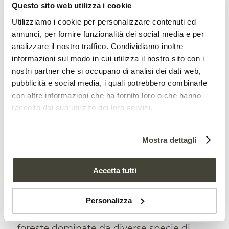
Questo sito web utilizza i cookie
Utilizziamo i cookie per personalizzare contenuti ed
annunci, per fornire funzionalità dei social media e per
analizzare il nostro traffico. Condividiamo inoltre
Informazioni decisive per le
informazioni sul modo in cui utilizza il nostro sito con i
foreste mediterranee
nostri partner che si occupano di analisi dei dati web,
pubblicità e social media, i quali potrebbero combinarle
Le scoperte, dunque, “indicano che la
con altre informazioni che ha fornito loro o che hanno
struttura delle comunità microbiche del
raccolto dal suo utilizzo dei loro servizi.
suolo, la loro biomassa e l’abbondanza
relativa dei gruppi funzionali chiave,
Mostra dettagli
mostrano significative dinamiche
Accetta tutti
stagionali nelle foreste di pini
mediterranee in declino”. Inoltre, “queste
Personalizza
dinamiche non sono coerenti tra le
foreste dominate da diverse specie di