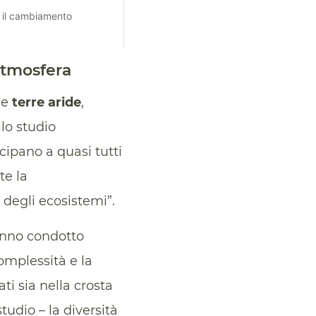
atmosfera
le
terre aride
,
llo studio
ecipano a quasi tutti
te la
degli ecosistemi”.
anno condotto
complessità e la
ti sia nella crosta
studio – la diversità