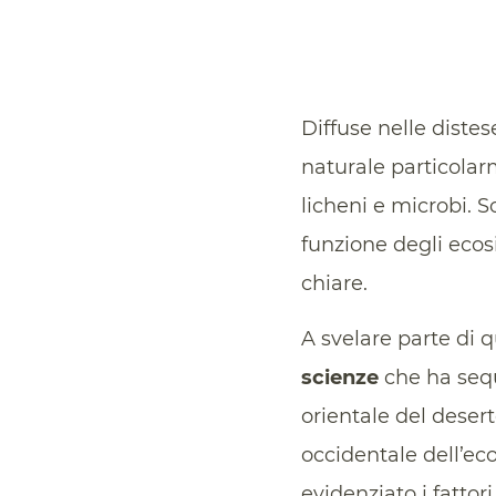
Diffuse nelle distes
naturale particolarm
licheni e microbi.
funzione degli ecos
chiare.
A svelare parte di
scienze
che ha sequ
orientale del deserto
occidentale dell’ec
evidenziato i fatto