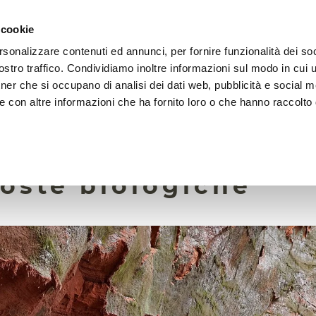
 cookie
rsonalizzare contenuti ed annunci, per fornire funzionalità dei soc
LA FONDAZIONE
ATTIVITÀ
RISORSE
LIGHTHOU
stro traffico. Condividiamo inoltre informazioni sul modo in cui ut
tner che si occupano di analisi dei dati web, pubblicità e social m
e con altre informazioni che ha fornito loro o che hanno raccolto
10 Luglio 2023
dio cinese svela i m
roste biologiche