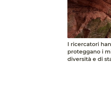
I ricercatori h
proteggano i m
diversità e di s