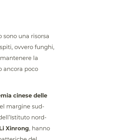
o sono una risorsa
spiti, ovvero funghi,
a mantenere la
no ancora poco
mia cinese delle
nel margine sud-
ell’Istituto nord-
Li Xinrong
, hanno
atteriche del