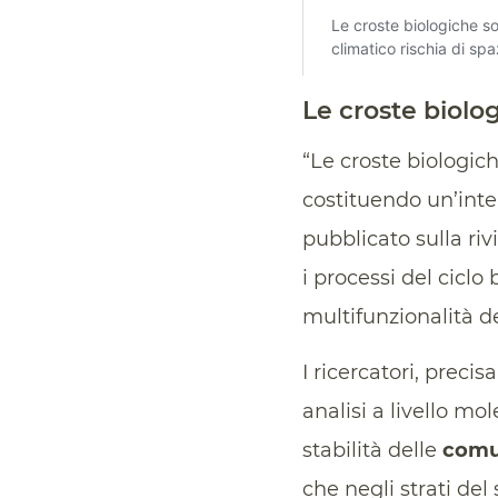
Le croste biolo
“Le croste biologich
costituendo un’inter
pubblicato sulla riv
i processi del cicl
multifunzionalità d
I ricercatori, preci
analisi a livello mol
stabilità delle
comun
che negli strati del 