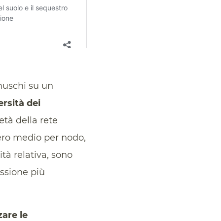
 muschi su un
ersità dei
ietà della rete
mero medio per nodo,
tà relativa, sono
essione più
zare le