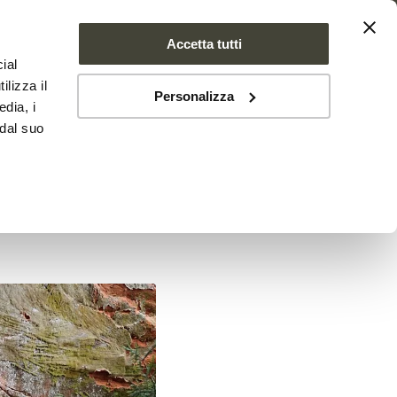
Accetta tutti
ial
SE FARMS
NEWS
CONTATTI
ilizza il
Personalizza
edia, i
 dal suo
isteri