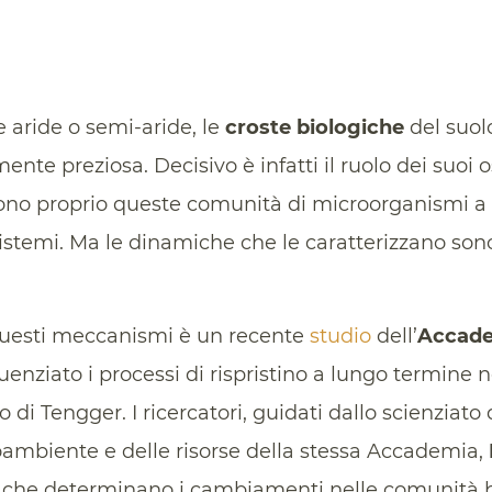
e aride o semi-aride, le
croste biologiche
del suol
ente preziosa. Decisivo è infatti il ruolo dei suoi o
 Sono proprio queste comunità di microorganismi 
istemi. Ma le dinamiche che le caratterizzano so
 questi meccanismi è un recente
studio
dell’
Accade
enziato i processi di rispristino a lungo termine 
 di Tengger. I ricercatori, guidati dallo scienziato d
oambiente e delle risorse della stessa Accademia,
ri che determinano i cambiamenti nelle comunità b