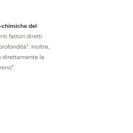
o-chimiche del
i fattori diretti
ofondità”. Inoltre,
o direttamente la
rreno”.