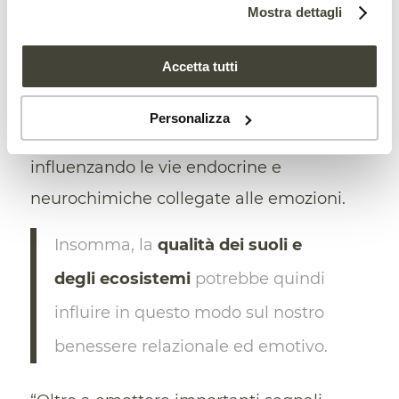
arricchire il microbioma umano
. I
Mostra dettagli
microbi del terreno in altre parole
Accetta tutti
possono colonizzare anche
temporaneamente il nostro organismo e
Personalizza
modulare il nostro sistema immunitario
influenzando le vie endocrine e
neurochimiche collegate alle emozioni.
Insomma, la
qualità dei suoli e
degli ecosistemi
potrebbe quindi
influire in questo modo sul nostro
benessere relazionale ed emotivo.