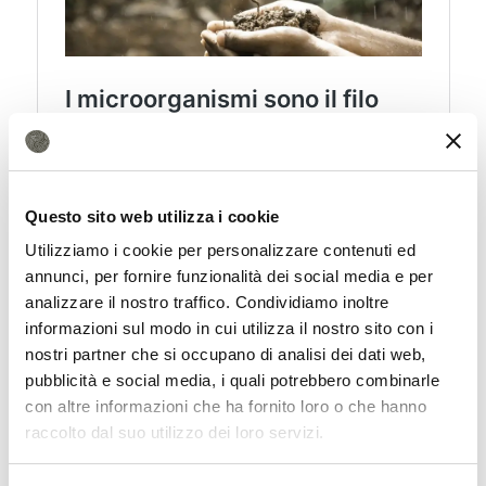
Il suolo è una possibile fonte di
emozioni?
Questo sito web utilizza i cookie
Le dinamiche descritte e ipotizzate,
Utilizziamo i cookie per personalizzare contenuti ed
spiegano i ricercatori, riguarderebbero
annunci, per fornire funzionalità dei social media e per
analizzare il nostro traffico. Condividiamo inoltre
anche i microbi del suolo e quelli presenti
informazioni sul modo in cui utilizza il nostro sito con i
negli ambienti naturali. Che,
nostri partner che si occupano di analisi dei dati web,
pubblicità e social media, i quali potrebbero combinarle
diffondendosi nell’aria che respiriamo, il
con altre informazioni che ha fornito loro o che hanno
cibo che mangiamo e la natura con cui
raccolto dal suo utilizzo dei loro servizi.
entriamo in contatto, potrebbero