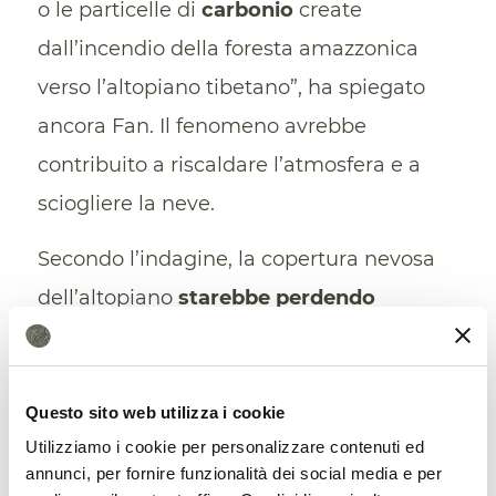
o le particelle di
carbonio
create
dall’incendio della foresta amazzonica
verso l’altopiano tibetano”, ha spiegato
ancora Fan. Il fenomeno avrebbe
contribuito a riscaldare l’atmosfera e a
sciogliere la neve.
Secondo l’indagine, la copertura nevosa
dell’altopiano
starebbe perdendo
stabilità già dal 2008
. Questo aspetto
non sarebbe altro che la manifestazione
del già citato elemento di ribaltamento.
Questo sito web utilizza i cookie
Utilizziamo i cookie per personalizzare contenuti ed
Anche se non è ancora chiaro se e quanto
annunci, per fornire funzionalità dei social media e per
il territorio possa definirsi vicino al suo