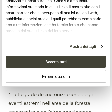
analizzare il nostro traffico. Condividiamo inoltre
informazioni sul modo in cui utilizza il nostro sito con i
punto di svolta.
nostri partner che si occupano di analisi dei dati web,
pubblicità e social media, i quali potrebbero combinarle
Clima, ultima chiamata. L’IPCC:
con altre informazioni che ha fornito loro o che hanno
“Rimangono 10 anni per intervenire”
raccolto dal suo utilizzo dei loro servizi.
Mostra dettagli
Accetta tutti
Fenomeni sempre più frequenti
Personalizza
e minacciosi
“L’alto grado di sincronizzazione degli
eventi estremi nell’area della foresta