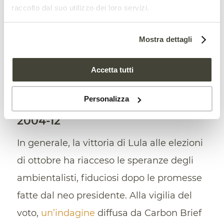
raccolto dal suo utilizzo dei loro servizi.
Durante la presidenza Bolsonaro la deforestazione dell’Amazzonia è
Mostra dettagli
aumentata sensibilmente. Le stime ipotizzano un calo del fenomeno da qui
alla fine del decennio. Immagine: Carbon Brief Attribution-NonCommercial-
Accetta tutti
NoDerivatives 4.0 International
Personalizza
La speranza: ripristinare il trend
2004-12
In generale, la vittoria di Lula alle elezioni
di ottobre ha riacceso le speranze degli
ambientalisti, fiduciosi dopo le promesse
fatte dal neo presidente. Alla vigilia del
voto,
un’indagine
diffusa da Carbon Brief