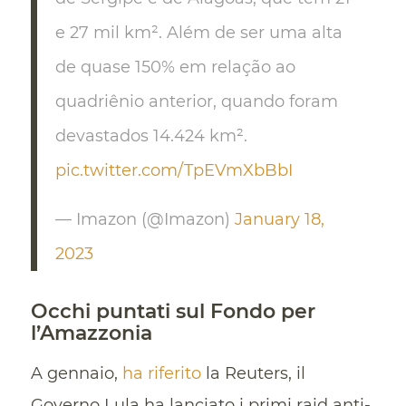
e 27 mil km². Além de ser uma alta
de quase 150% em relação ao
quadriênio anterior, quando foram
devastados 14.424 km².
pic.twitter.com/TpEVmXbBbI
— Imazon (@Imazon)
January 18,
2023
Occhi puntati sul Fondo per
l’Amazzonia
A gennaio,
ha riferito
la Reuters, il
Governo Lula ha lanciato i primi raid anti-