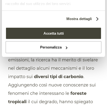
raccolto dal suo utilizzo dei loro servizi.
Dal degrado forestale emissioni
Mostra dettagli
non “recuperabili”
Accetta tutti
A differenza degli studi precedenti, che si
sono storicamente concentrati
Personalizza
esclusivamente sui flussi totali delle
emissioni, la ricerca ha il merito di svelare
nel dettaglio alcuni meccanismi e il loro
impatto sui
diversi tipi di carbonio
.
Aggiungendo così nuove conoscenze sui
fenomeni che interessano le
foreste
tropicali
il cui degrado, hanno spiegato