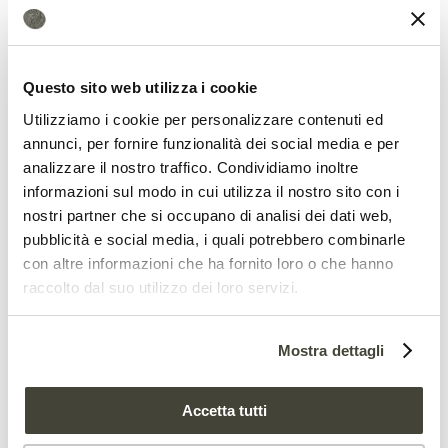
azotati impossibile la neutralità
climatica”
Questo sito web utilizza i cookie
Utilizziamo i cookie per personalizzare contenuti ed
annunci, per fornire funzionalità dei social media e per
analizzare il nostro traffico. Condividiamo inoltre
Fertilizzanti nel mirino
informazioni sul modo in cui utilizza il nostro sito con i
nostri partner che si occupano di analisi dei dati web,
Lo studio assume un significato
pubblicità e social media, i quali potrebbero combinarle
con altre informazioni che ha fornito loro o che hanno
importante facendo emergere una
raccolto dal suo utilizzo dei loro servizi.
strategia di mitigazione dell’impatto
dell’uso dei fertilizzanti tradizionali nei
Mostra dettagli
terreni globali. Nel 2021, il rapporto
Accetta tutti
“Global Assessment of Soil Pollution” della