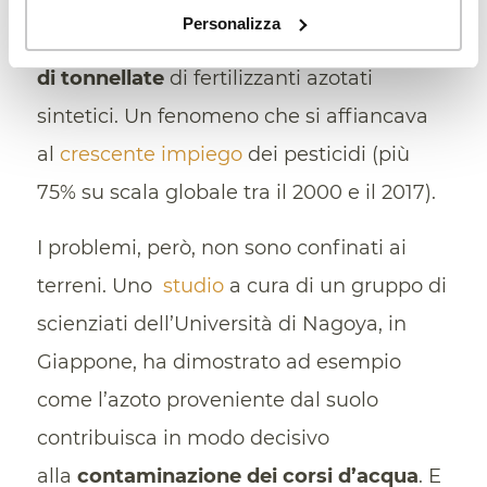
FAO
ha evidenziato
come nel 2018 i suoli
Personalizza
del Pianeta avessero assorbito
109 milioni
di tonnellate
di fertilizzanti azotati
sintetici. Un fenomeno che si affiancava
al
crescente impiego
dei pesticidi (più
75% su scala globale tra il 2000 e il 2017).
I problemi, però, non sono confinati ai
terreni. Uno
studio
a cura di un gruppo di
scienziati dell’Università di Nagoya, in
Giappone, ha dimostrato ad esempio
come l’azoto proveniente dal suolo
contribuisca in modo decisivo
alla
contaminazione dei corsi d’acqua
. E