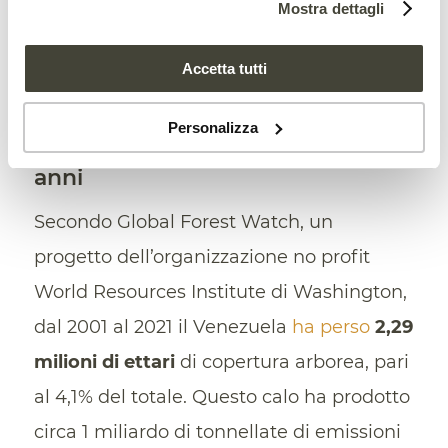
Mostra dettagli
Accetta tutti
Il ritmo di deforestazione in
Personalizza
Venezuela è raddoppiato in 5
anni
Secondo Global Forest Watch, un
progetto dell’organizzazione no profit
World Resources Institute di Washington,
dal 2001 al 2021 il Venezuela
ha perso
2,29
milioni di ettari
di copertura arborea, pari
al 4,1% del totale. Questo calo ha prodotto
circa 1 miliardo di tonnellate di emissioni