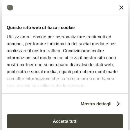
contributo di
Ecofficina
e al
Soil
education kit
di Re Soil Foundation, per
Questo sito web utilizza i cookie
imparare da dove ha origine tutto il
Utilizziamo i cookie per personalizzare contenuti ed
nostro cibo: il suolo. Cinque tappe utili a
annunci, per fornire funzionalità dei social media e per
scoprire le caratteristiche di un suolo
analizzare il nostro traffico. Condividiamo inoltre
informazioni sul modo in cui utilizza il nostro sito con i
fertile, come conservarlo tale e per avere
nostri partner che si occupano di analisi dei dati web,
alimenti di qualità.
pubblicità e social media, i quali potrebbero combinarle
con altre informazioni che ha fornito loro o che hanno
Ma il contributo di Re Soil Foundation ed
raccolto dal suo utilizzo dei loro servizi.
Ecofficina si svilupperà anche all’interno
della mostra “
Nel nostro piatto
”,
Mostra dettagli
organizzata in quattro isole, 16 postazioni,
Accetta tutti
5 monitor tattili, 18 capitoli e 54 giochi e