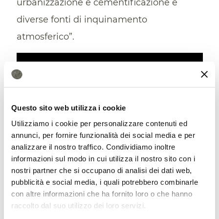
urbanizzazione e cementificazione e
diverse fonti di inquinamento
atmosferico”.
Questo sito web utilizza i cookie
Utilizziamo i cookie per personalizzare contenuti ed
annunci, per fornire funzionalità dei social media e per
analizzare il nostro traffico. Condividiamo inoltre
informazioni sul modo in cui utilizza il nostro sito con i
nostri partner che si occupano di analisi dei dati web,
Proprio per contrastare le cause di morte
pubblicità e social media, i quali potrebbero combinarle
delle api e per diffondere
buone pratiche
con altre informazioni che ha fornito loro o che hanno
raccolto dal suo utilizzo dei loro servizi.
f
ra agricoltori e cittadini, la FAO ha