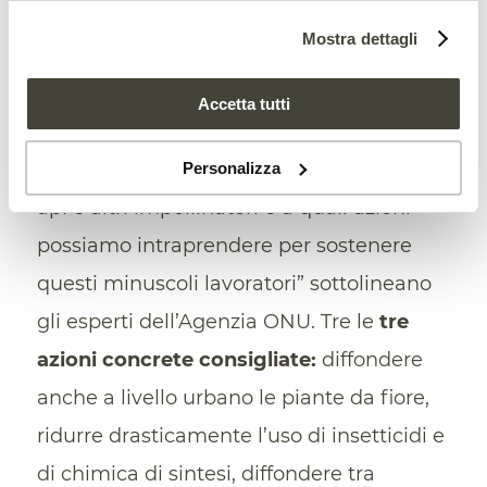
sottoscritto oggi un
memorandum
Mostra dettagli
d’intesa
con
Apimondia
, la federazione
internazionale delle associazioni di
Accetta tutti
apicoltori. “È il momento di ripensare a
come ci relazioniamo rispetto a natura,
Personalizza
api e altri impollinatori e a quali azioni
possiamo intraprendere per sostenere
questi minuscoli lavoratori” sottolineano
gli esperti dell’Agenzia ONU. Tre le
tre
azioni concrete consigliate:
diffondere
anche a livello urbano le piante da fiore,
ridurre drasticamente l’uso di insetticidi e
di chimica di sintesi, diffondere tra