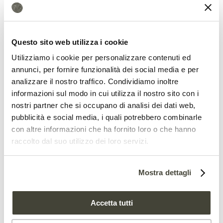
Due servizi che vengono svolti
efficacemente non solo nelle aree
Questo sito web utilizza i cookie
costiere e che sono oggi sempre più a
Utilizziamo i cookie per personalizzare contenuti ed
rischio. Di recente, uno studio
annunci, per fornire funzionalità dei social media e per
,
pubblicato
sulla rivista
Nature
analizzare il nostro traffico. Condividiamo inoltre
informazioni sul modo in cui utilizza il nostro sito con i
Communications
, ha coinvolto studiosi
nostri partner che si occupano di analisi dei dati web,
del
Pacific Northwest National
pubblicità e social media, i quali potrebbero combinarle
con altre informazioni che ha fornito loro o che hanno
Laboratory
(PNNL), del Lawrence
raccolto dal suo utilizzo dei loro servizi.
Berkeley National Laboratory e
dell’Università del Michigan, ad esempio,
Mostra dettagli
ha spiegato
come il cambiamento
climatico cancellerà parte delle
zone
Accetta tutti
umide
nordamericane e ne sconvolgerà i