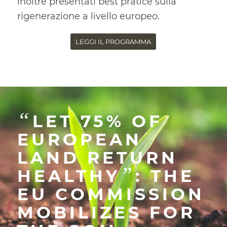
inoltre presentati best pratice sulla
rigenerazione a livello europeo.
LEGGI IL PROGRAMMA
“
LET 75% OF
EUROPEAN
LAND RETURN
”
HEALTHY
: THE
EU COMMISSION
MOBILIZES FOR