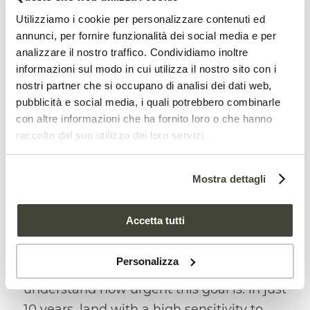
Ensure that by 2030 at least 75% of the
Utilizziamo i cookie per personalizzare contenuti ed
soils of each EU member state are
annunci, per fornire funzionalità dei social media e per
healthy. This ambitious goal is the
analizzare il nostro traffico. Condividiamo inoltre
fulcrum of one of the five “missions” that
informazioni sul modo in cui utilizza il nostro sito con i
nostri partner che si occupano di analisi dei dati web,
the European Commission has set within
pubblicità e social media, i quali potrebbero combinarle
the Horizon Europe program.
con altre informazioni che ha fornito loro o che hanno
According to the EU executive, it is
raccolto dal suo utilizzo dei loro servizi.
essential to raise awareness among
citizens, institutions and businesses on
Mostra dettagli
the importance of the soil for the
sustainable development of the Old
Accetta tutti
Continent and to spread solutions aimed
at restoring the health of the soil and its
Personalizza
functions. One figure is enough to
understand how urgent this goal is: in just
10 years, land with a high sensitivity to