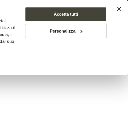
Accetta tutti
ial
SE FARMS
NEWS
CONTATTI
ilizza il
Personalizza
edia, i
 dal suo