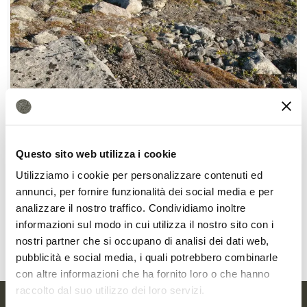
Un fluido potrebbe
Questo sito web utilizza i cookie
Utilizziamo i cookie per personalizzare contenuti ed
spiegare il mistero delle
annunci, per fornire funzionalità dei social media e per
terrazze del permafrost
analizzare il nostro traffico. Condividiamo inoltre
informazioni sul modo in cui utilizza il nostro sito con i
MORE
nostri partner che si occupano di analisi dei dati web,
pubblicità e social media, i quali potrebbero combinarle
con altre informazioni che ha fornito loro o che hanno
raccolto dal suo utilizzo dei loro servizi.