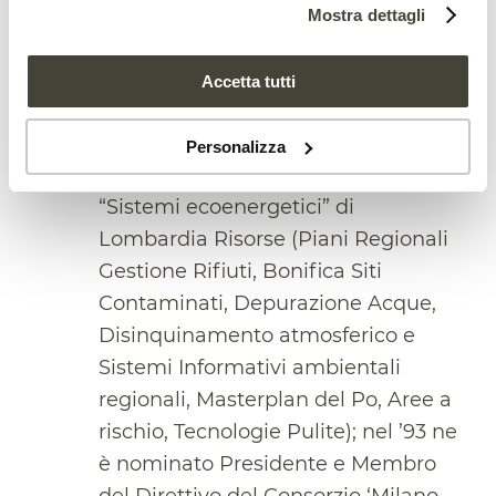
Onorario.
Mostra dettagli
Dal 1988 al 1994 presiede il
‘Comitato Tecnico Scientifico Rifiuti’
Accetta tutti
del Ministero dell’Ambiente, istituito
ai sensi della L.441/87.
Personalizza
Dal 1987 al 1993 dirige la Divisione
“Sistemi ecoenergetici” di
Lombardia Risorse (Piani Regionali
Gestione Rifiuti, Bonifica Siti
Contaminati, Depurazione Acque,
Disinquinamento atmosferico e
Sistemi Informativi ambientali
regionali, Masterplan del Po, Aree a
rischio, Tecnologie Pulite); nel ’93 ne
è nominato Presidente e Membro