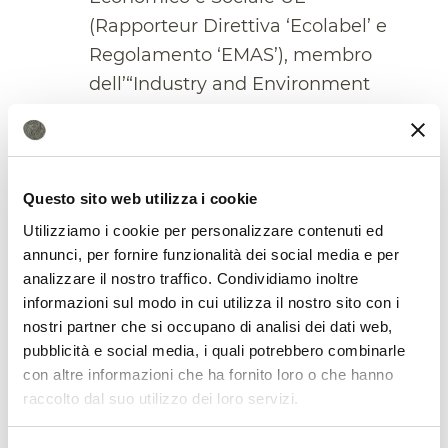
(Rapporteur Direttiva ‘Ecolabel’ e
Regolamento ‘EMAS’), membro
dell’“Industry and Environment
Group” OECD e del gruppo “Cleaner
Technologies” UNEP.
Collabora alla preparazione di
Rio’92 con Workshop ‘EcoUrbs’
Questo sito web utilizza i cookie
S.Paulo; nel ’94 è Italian
Utilizziamo i cookie per personalizzare contenuti ed
annunci, per fornire funzionalità dei social media e per
Representative alle sessioni della
analizzare il nostro traffico. Condividiamo inoltre
‘Commission on Sustainable
informazioni sul modo in cui utilizza il nostro sito con i
Development’ alle Nazioni Unite.
nostri partner che si occupano di analisi dei dati web,
Dal 1994 al 2002 Membro Effettivo
pubblicità e social media, i quali potrebbero combinarle
del Comitato Scientifico
con altre informazioni che ha fornito loro o che hanno
raccolto dal suo utilizzo dei loro servizi.
dell’Agenzia Europea dell’Ambiente
di cui è poi nominato Membro